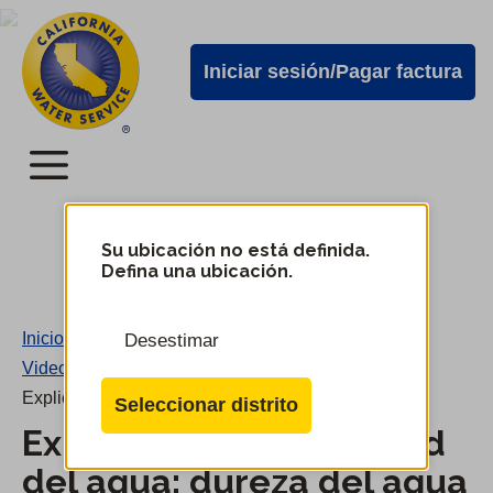
Alertas
Ir
directamente
de
Iniciar sesión/Pagar factura
al
Cal
contenido
Water
principal
Menú
Menú
del
Su ubicación no está definida.
Cambiar
Defina una ubicación.
de
servicio
distrito
móvil
Inicio
/
Desestimar
de
Videos
/
Cal
Explicación de la calidad del agua: dureza del agua
Seleccionar distrito
Water
Explicación de la calidad
del agua: dureza del agua