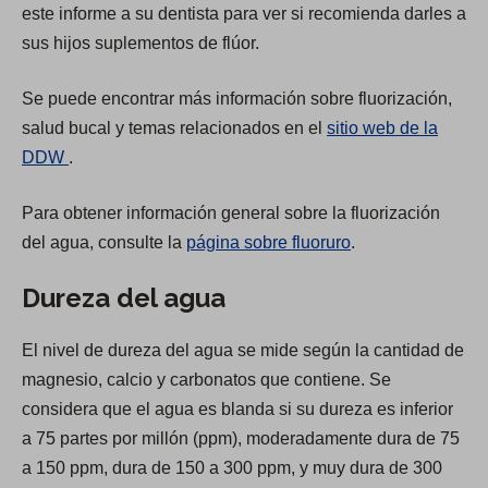
este informe a su dentista para ver si recomienda darles a
sus hijos suplementos de flúor.
Se puede encontrar más información sobre fluorización,
salud bucal y temas relacionados en el
sitio web de la
(
DDW
.
O
Para obtener información general sobre la fluorización
p
del agua, consulte la
página sobre fluoruro
.
e
n
Dureza del agua
s
i
El nivel de dureza del agua se mide según la cantidad de
n
magnesio, calcio y carbonatos que contiene. Se
a
considera que el agua es blanda si su dureza es inferior
n
a 75 partes por millón (ppm), moderadamente dura de 75
e
a 150 ppm, dura de 150 a 300 ppm, y muy dura de 300
w