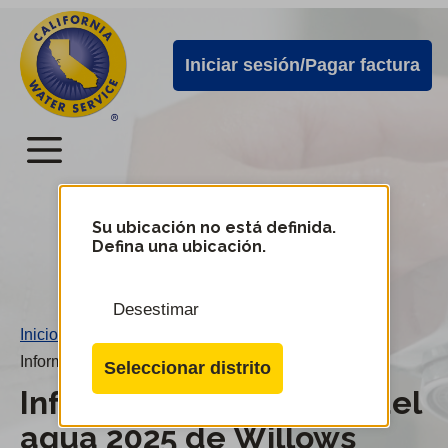
Alertas
Ir
directamente
de
Iniciar sesión/Pagar factura
al
Cal
contenido
Water
principal
Menú
Menú
del
Su ubicación no está definida.
Cambiar
Defina una ubicación.
de
servicio
distrito
móvil
Desestimar
de
Inicio
/
Cal
Informe sobre calidad del agua 2025 de Willows
Seleccionar distrito
Water
Informe sobre calidad del
agua 2025 de Willows