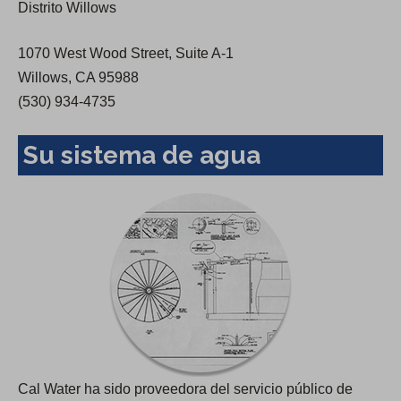
Distrito Willows
w
t
1070 West Wood Street, Suite A-1
a
Willows, CA 95988
b
(530) 934-4735
)
Su sistema de agua
Cal Water ha sido proveedora del servicio público de