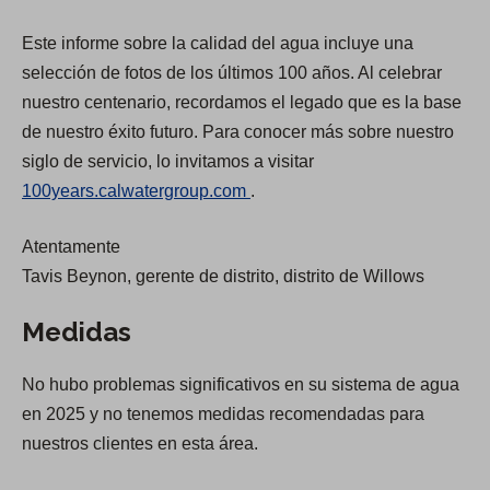
e
e
Este informe sobre la calidad del agua incluye una
n
n
selección de fotos de los últimos 100 años. Al celebrar
s
s
nuestro centenario, recordamos el legado que es la base
i
i
de nuestro éxito futuro. Para conocer más sobre nuestro
n
n
siglo de servicio, lo invitamos a visitar
a
a
(
100years.calwatergroup.com
.
n
n
O
e
e
Atentamente
p
w
w
Tavis Beynon, gerente de distrito, distrito de Willows
e
t
t
n
a
a
Medidas
s
b
b
i
)
)
No hubo problemas significativos en su sistema de agua
n
en 2025 y no tenemos medidas recomendadas para
a
nuestros clientes en esta área.
n
e