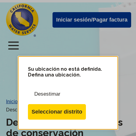
Alertas
Ir
directamente
de
Iniciar sesión/Pagar factura
al
Cal
contenido
Water
principal
Menú
Menú
del
Su ubicación no está definida.
Cambiar
Defina una ubicación.
de
servicio
distrito
móvil
Desestimar
de
Inicio
/
Cal
Descuentos y programas de conservación
Seleccionar distrito
Water
Descuentos y programas
de conservación