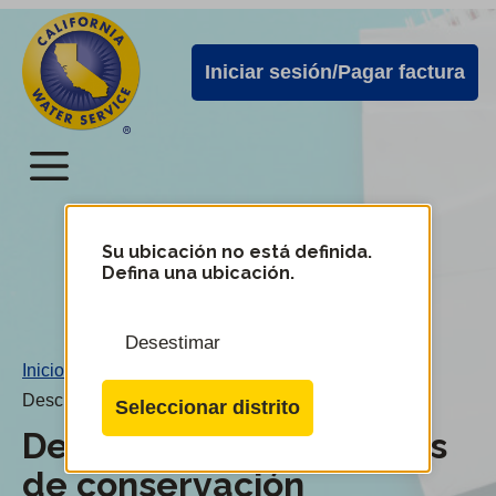
Alertas
Ir
directamente
de
Iniciar sesión/Pagar factura
al
Cal
contenido
Water
principal
Menú
Menú
del
Su ubicación no está definida.
Cambiar
Defina una ubicación.
de
servicio
distrito
móvil
Desestimar
de
Inicio
/
Cal
Descuentos y programas de conservación
Seleccionar distrito
Water
Descuentos y programas
de conservación