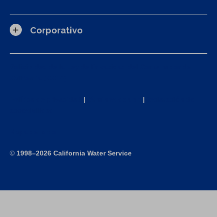
Corporativo
Solicitudes de la Ley de Privacidad del Consumidor de
California (CCPA)
Política de privacidad
|
Términos de uso
|
Declaración de
accesibilidad
Mapa del sitio
©
1998–2026 California Water Service