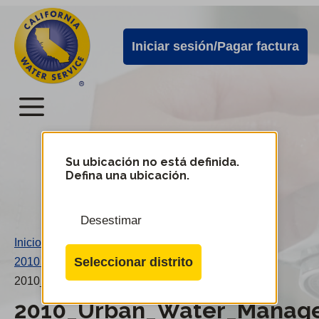
Alertas
Ir
directamente
de
Iniciar sesión/Pagar factura
al
Cal
contenido
Water
principal
Menú
Menú
del
Su ubicación no está definida.
Cambiar
Defina una ubicación.
de
servicio
distrito
móvil
Desestimar
de
Inicio
/
Cal
Seleccionar distrito
2010 Plan de control urbano del agua (LAS)
/
Water
2010_Urban_Water_Management_Plan_LAS.pdf
2010_Urban_Water_Manage