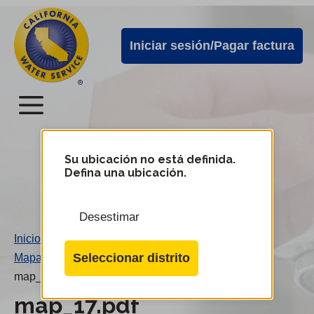
Alertas
Ir
directamente
de
Iniciar sesión/Pagar factura
al
Cal
contenido
Water
principal
Menú
Menú
del
Su ubicación no está definida.
Cambiar
Defina una ubicación.
de
servicio
distrito
móvil
Desestimar
de
Inicio
/
Cal
Seleccionar distrito
Mapa 17
/
Water
map_17.pdf
map_17.pdf