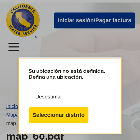
Alertas
Ir
directamente
de
Iniciar sesión/Pagar factura
al
Cal
contenido
Water
principal
Menú
Menú
del
Su ubicación no está definida.
Cambiar
Defina una ubicación.
de
servicio
distrito
móvil
Desestimar
de
Inicio
/
Cal
Seleccionar distrito
Mapa 60
/
Water
map_60.pdf
map_60.pdf