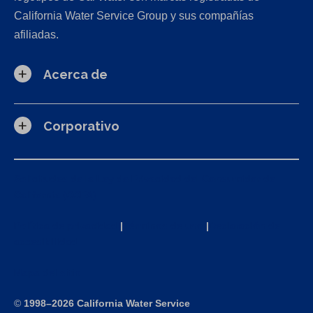
California Water Service Group y sus compañías
afiliadas.
Acerca de
Corporativo
Solicitudes de la Ley de Privacidad del Consumidor de
California (CCPA)
Política de privacidad
|
Términos de uso
|
Declaración de
accesibilidad
Mapa del sitio
©
1998–2026 California Water Service