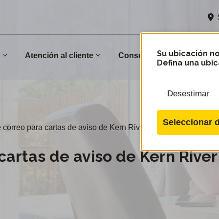
Su ubicación no
n
Atención al cliente
Conservación
Comu
Defina una ubic
Desestimar
Seleccionar d
e correo para cartas de aviso de Kern River Valley
cartas de aviso de Kern River