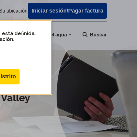
Iniciar sesión/Pagar factura
Su ubicación
 está definida.
nidad
Calidad del agua
Buscar
ación.
istrito
 Valley