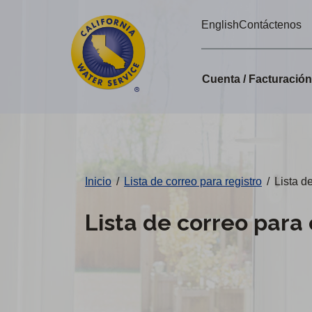
Alertas
Ir
English
Contáctenos
directamente
de
al
Cal
contenido
Cuenta / Facturació
principal
Water
Cambiar
de
distrito
Inicio
/
Lista de correo para registro
/
Lista d
Lista de correo para 