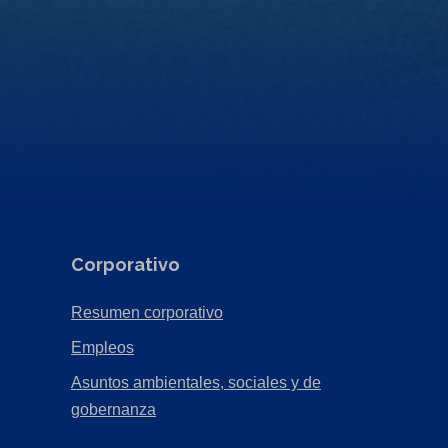
Corporativo
(Opens
Resumen corporativo
in
(Opens
Empleos
a
in
Asuntos ambientales, sociales y de
new
a
(Opens
gobernanza
tab)
new
in