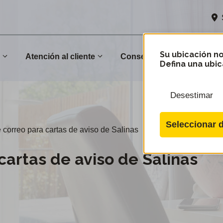
Su ubicación no
n
Atención al cliente
Conservación
Comu
Defina una ubic
Desestimar
Seleccionar d
e correo para cartas de aviso de Salinas
cartas de aviso de Salinas