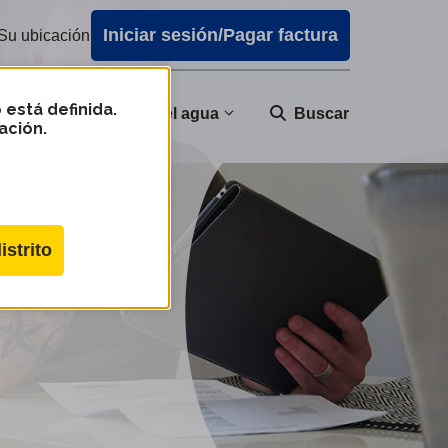
Iniciar sesión/Pagar factura
Su ubicación
 está definida.
nidad
Calidad del agua
Buscar
ación.
istrito