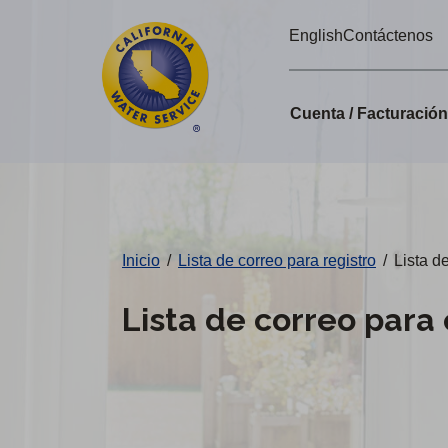
Alertas
Ir
English
Contáctenos
directamente
de
al
Cal
contenido
Cuenta / Facturació
principal
Water
Cambiar
de
distrito
Inicio
/
Lista de correo para registro
/
Lista d
Lista de correo para 