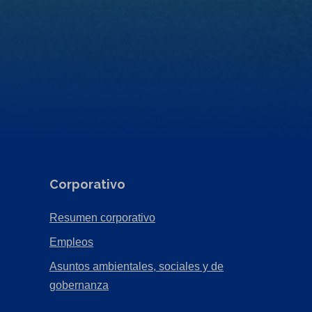
Corporativo
(Opens
Resumen corporativo
in
(Opens
Empleos
a
in
Asuntos ambientales, sociales y de
new
a
(Opens
gobernanza
tab)
new
in