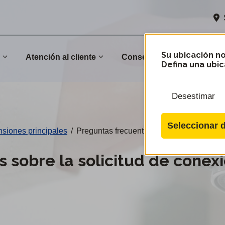
Su ubicación no
n
Atención al cliente
Conservación
Comu
Defina una ubic
Desestimar
Seleccionar d
nsiones principales
/
Preguntas frecuentes sobre la solicitud 
 sobre la solicitud de conex