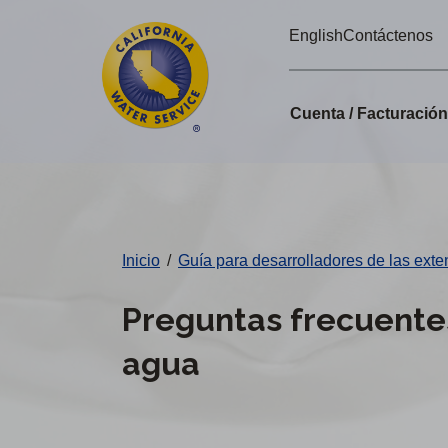
Alertas
Ir
English
Contáctenos
directamente
de
al
Cal
contenido
Cuenta / Facturació
principal
Water
Cambiar
de
distrito
Inicio
/
Guía para desarrolladores de las exte
Preguntas frecuentes
agua