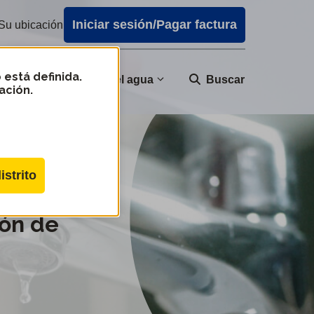
Iniciar sesión/Pagar factura
Su ubicación
 está definida.
nidad
Calidad del agua
Buscar
ación.
istrito
de conexión de agua
ión de