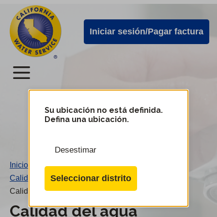
Alertas
Ir
directamente
de
Iniciar sesión/Pagar factura
al
Cal
contenido
Water
principal
Menú
Menú
del
Su ubicación no está definida.
Cambiar
Defina una ubicación.
de
servicio
distrito
móvil
Desestimar
de
Inicio
/
Cal
Seleccionar distrito
Calidad del agua
/
Water
Calidad del agua
Calidad del agua