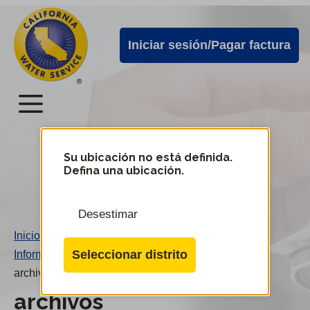
Alertas
Ir
directamente
de
Iniciar sesión/Pagar factura
al
Cal
contenido
Water
principal
Menú
Menú
del
Su ubicación no está definida.
Cambiar
Defina una ubicación.
de
servicio
distrito
móvil
Desestimar
de
Inicio
/
Cal
Seleccionar distrito
Información de la compañía
/
Water
archivos
archivos