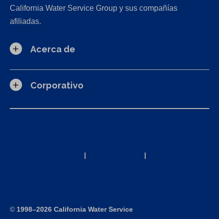
California Water Service Group y sus compañías
afiliadas.
Acerca de
Corporativo
Solicitudes de la Ley de Privacidad del Consumidor de
California (CCPA)
Política de privacidad
|
Términos de uso
|
Declaración de
accesibilidad
Mapa del sitio
©
1998–2026 California Water Service