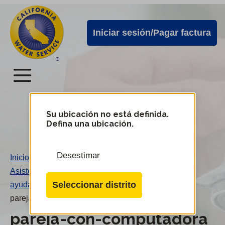
Alertas
Ir
directamente
de
Iniciar sesión/Pagar factura
al
Cal
contenido
Water
principal
Menú
Menú
del
Su ubicación no está definida.
Cambiar
Defina una ubicación.
de
servicio
distrito
móvil
Desestimar
Inicio
/
de
Asistencia al cliente: estamos a su disposición para
Cal
Seleccionar distrito
ayudarlo
/
Water
pareja-con-computadora
pareja-con-computadora