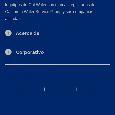
logotipos de Cal Water son marcas registradas de
California Water Service Group y sus compañías
afiliadas.
Acerca de
Corporativo
Solicitudes de la Ley de Privacidad del Consumidor de
California (CCPA)
Política de privacidad
|
Términos de uso
|
Declaración de
accesibilidad
Mapa del sitio