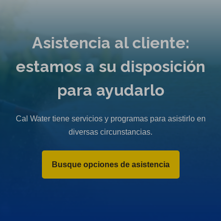
Asistencia al cliente:
estamos a su disposición
para ayudarlo
Cal Water tiene servicios y programas para asistirlo en
diversas circunstancias.
Busque opciones de asistencia