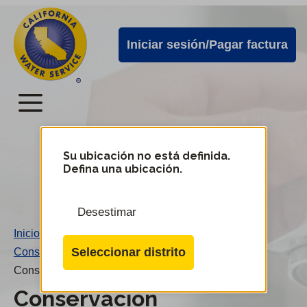
Alertas
Ir
directamente
de
Iniciar sesión/Pagar factura
al
Cal
contenido
Water
principal
Menú
Menú
del
Su ubicación no está definida.
Cambiar
Defina una ubicación.
de
servicio
distrito
móvil
Desestimar
de
Inicio
/
Cal
Seleccionar distrito
Conservación
/
Water
Conservación
Conservación