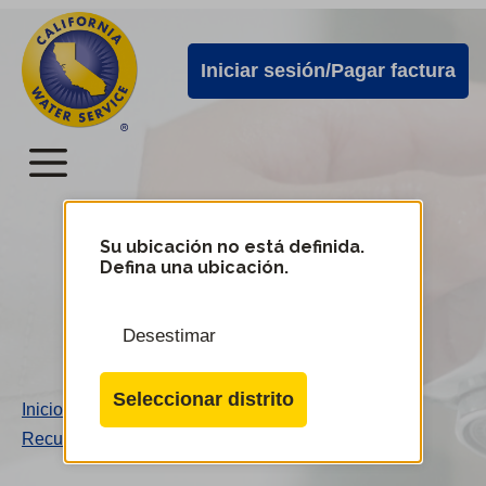
Alertas
Ir
directamente
de
Iniciar sesión/Pagar factura
al
Cal
contenido
Water
principal
Menú
Menú
del
Su ubicación no está definida.
Cambiar
Defina una ubicación.
de
servicio
distrito
móvil
Desestimar
de
Cal
Seleccionar distrito
Inicio
/
Water
Recursos e información acerca de la sequía
/