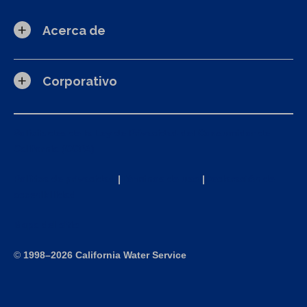
Acerca de
Corporativo
Solicitudes de la Ley de Privacidad del Consumidor de
California (CCPA)
Política de privacidad
|
Términos de uso
|
Declaración de
accesibilidad
Mapa del sitio
©
1998–2026 California Water Service