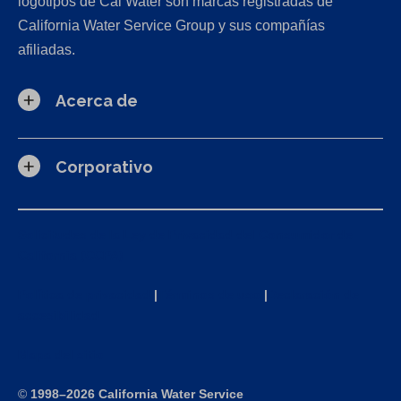
logotipos de Cal Water son marcas registradas de
California Water Service Group y sus compañías
afiliadas.
Acerca de
Corporativo
Solicitudes de la Ley de Privacidad del Consumidor de
California (CCPA)
Política de privacidad
|
Términos de uso
|
Declaración de
accesibilidad
Mapa del sitio
©
1998–2026 California Water Service