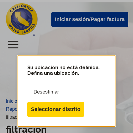
Alertas
Ir
directamente
de
Iniciar sesión/Pagar factura
al
Cal
contenido
Water
principal
Menú
Menú
del
Su ubicación no está definida.
Cambiar
Defina una ubicación.
de
servicio
distrito
móvil
Desestimar
de
Inicio
/
Cal
Seleccionar distrito
Reportar pérdidas y desperdicio de agua
/
Water
filtración
filtración