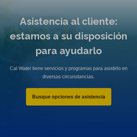
Asistencia al cliente:
estamos a su disposición
para ayudarlo
Cal Water tiene servicios y programas para asistirlo en
diversas circunstancias.
Busque opciones de asistencia