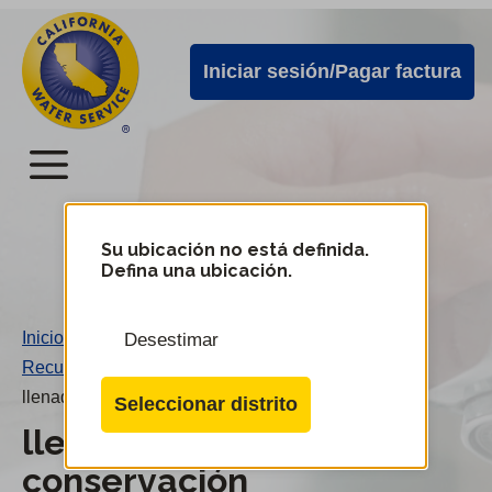
Alertas
Ir
directamente
de
Iniciar sesión/Pagar factura
al
Cal
contenido
Water
principal
Menú
Menú
del
Su ubicación no está definida.
Cambiar
Defina una ubicación.
de
servicio
distrito
móvil
Inicio
/
Desestimar
de
Recursos de conservación
/
Cal
llenado-de-agua-para-conservación
Seleccionar distrito
Water
llenado-de-agua-para-
conservación