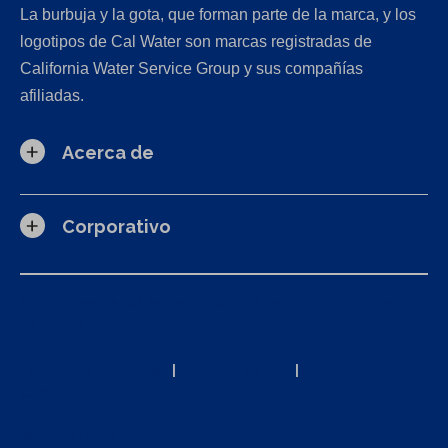
La burbuja y la gota, que forman parte de la marca, y los
logotipos de Cal Water son marcas registradas de
California Water Service Group y sus compañías
afiliadas.
Acerca de
Corporativo
Solicitudes de la Ley de Privacidad del Consumidor de
California (CCPA)
Política de privacidad
|
Términos de uso
|
Declaración de
accesibilidad
Mapa del sitio