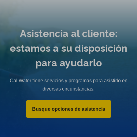
Asistencia al cliente:
estamos a su disposición
para ayudarlo
Cal Water tiene servicios y programas para asistirlo en
diversas circunstancias.
Busque opciones de asistencia