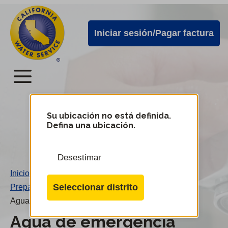
Alertas
Ir
directamente
de
Iniciar sesión/Pagar factura
al
Cal
contenido
Water
principal
Menú
Menú
del
Su ubicación no está definida.
Cambiar
Defina una ubicación.
de
servicio
distrito
móvil
Desestimar
de
Inicio
/
Cal
Seleccionar distrito
Preparación para emergencias
/
Water
Agua de emergencia
Agua de emergencia