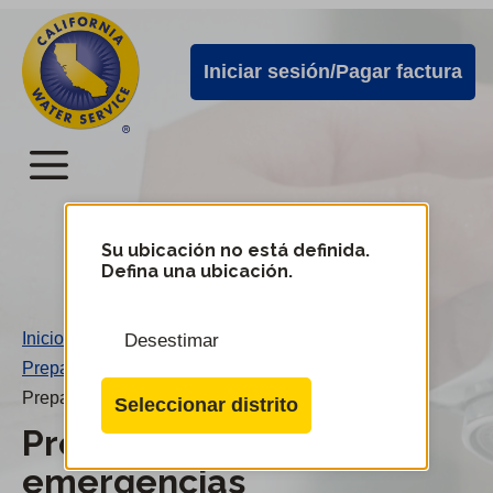
Alertas
Ir
directamente
de
Iniciar sesión/Pagar factura
al
Cal
contenido
Water
principal
Menú
Menú
del
Su ubicación no está definida.
Cambiar
Defina una ubicación.
de
servicio
distrito
móvil
Inicio
/
Desestimar
de
Preparación para emergencias
/
Cal
Preparación para emergencias
Seleccionar distrito
Water
Preparación para
emergencias