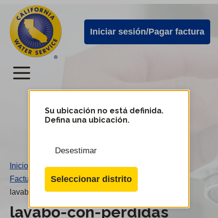
Alertas
Ir
directamente
de
Iniciar sesión/Pagar factura
al
Cal
contenido
Water
principal
Menú
Menú
del
Su ubicación no está definida.
Cambiar
Defina una ubicación.
de
servicio
distrito
móvil
Desestimar
de
Inicio
/
Cal
Seleccionar distrito
Facturas elevadas
/
Water
lavabo-con-pérdidas
lavabo-con-pérdidas