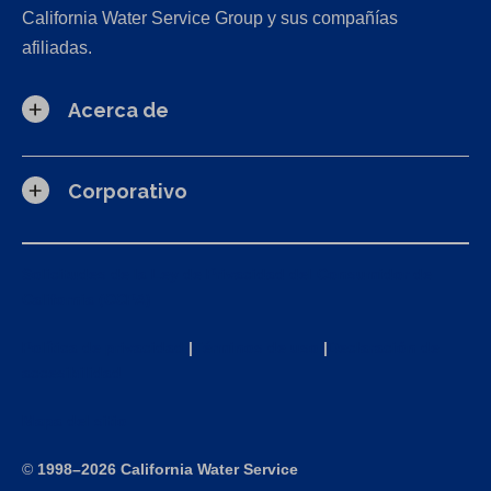
California Water Service Group y sus compañías
afiliadas.
Acerca de
Corporativo
Solicitudes de la Ley de Privacidad del Consumidor de
California (CCPA)
Política de privacidad
|
Términos de uso
|
Declaración de
accesibilidad
Mapa del sitio
©
1998–2026 California Water Service