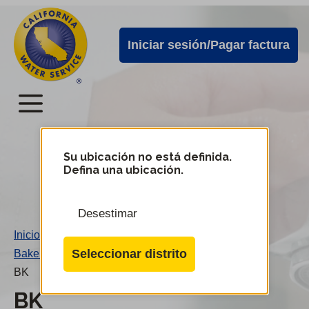
Alertas
Ir
directamente
de
Iniciar sesión/Pagar factura
al
Cal
contenido
Water
principal
Menú
Menú
del
Su ubicación no está definida.
Cambiar
Defina una ubicación.
de
servicio
distrito
móvil
Desestimar
de
Inicio
/
Cal
Seleccionar distrito
Bakersfield District
/
Water
BK
BK