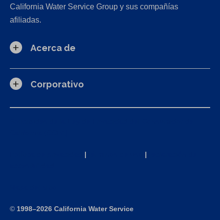
California Water Service Group y sus compañías
afiliadas.
Acerca de
Corporativo
Solicitudes de la Ley de Privacidad del Consumidor de
California (CCPA)
Política de privacidad
|
Términos de uso
|
Declaración de
accesibilidad
Mapa del sitio
©
1998–2026 California Water Service