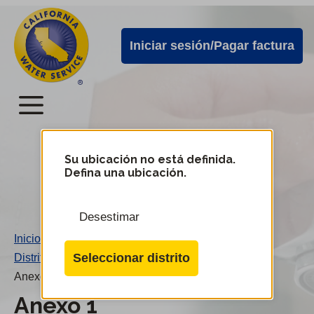
Alertas
Ir
directamente
de
Iniciar sesión/Pagar factura
al
Cal
contenido
Water
principal
Menú
Menú
del
Su ubicación no está definida.
Cambiar
Defina una ubicación.
de
servicio
distrito
móvil
Desestimar
de
Inicio
/
Cal
Seleccionar distrito
Distrito Selma
/
Water
Anexo 1
Anexo 1