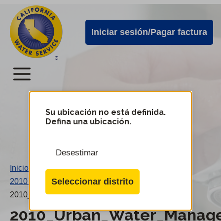
Alertas
Ir
directamente
de
Iniciar sesión/Pagar factura
al
Cal
contenido
Water
principal
Menú
Menú
del
Su ubicación no está definida.
Cambiar
Defina una ubicación.
de
servicio
distrito
móvil
Desestimar
de
Inicio
/
Cal
Seleccionar distrito
2010 Plan de control urbano del agua (DIX)
/
Water
2010_Urban_Water_Management_Plan_DIX.pdf
2010_Urban_Water_Manage