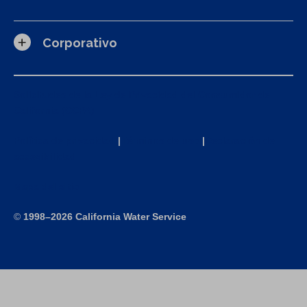
Corporativo
Solicitudes de la Ley de Privacidad del Consumidor de
California (CCPA)
Política de privacidad
|
Términos de uso
|
Declaración de
accesibilidad
Mapa del sitio
©
1998–2026 California Water Service