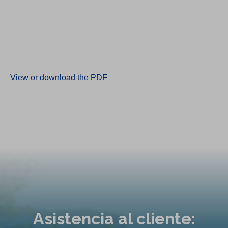
(
View or download the PDF
O
p
e
n
s
i
n
a
n
Asistencia al cliente:
e