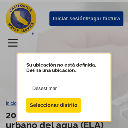
Alertas
Ir
directamente
de
Iniciar sesión/Pagar factura
al
Cal
contenido
Water
principal
Menú
Menú
del
Su ubicación no está definida.
Cambiar
Defina una ubicación.
de
servicio
distrito
móvil
Desestimar
de
Cal
Inicio
/
2010 Plan de control urbano del agua (ELA)
Seleccionar distrito
Water
2010 Plan de control
urbano del agua (ELA)