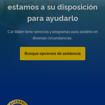
w
estamos a su disposición
t
a
para ayudarlo
b
)
Cal Water tiene servicios y programas para asistirlo en
diversas circunstancias.
Busque opciones de asistencia