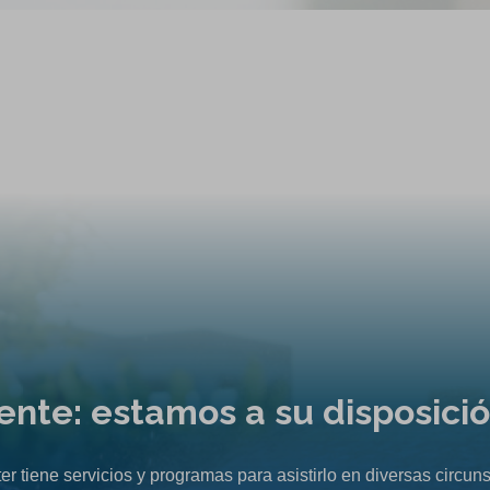
liente: estamos a su disposici
er tiene servicios y programas para asistirlo en diversas circuns