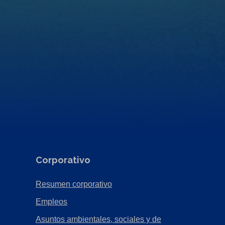
Corporativo
(Opens
Resumen corporativo
in
(Opens
Empleos
a
in
Asuntos ambientales, sociales y de
new