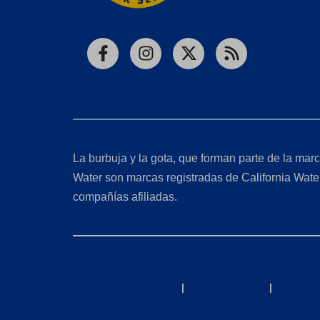
Facebook
Instagram
X
RSS
La burbuja y la gota, que forman parte de la marc
Water son marcas registradas de California Wate
compañías afiliadas.
Solicitudes de la Ley de Privacidad del Consumido
Política de privacidad
|
Términos de uso
|
Declaraci