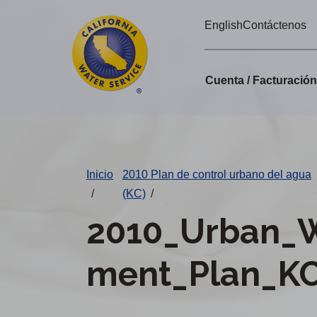
Alertas
Ir
English
Contáctenos
directamente
de
al
Cal
contenido
Cuenta / Facturació
principal
Water
Cambiar
de
distrito
Inicio
2010 Plan de control urbano del agua
/
(KC)
/
2010_Urban_
ment_Plan_KC