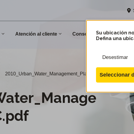
Su ubicación no
n
Atención al cliente
Conservación
Comu
Defina una ubic
Desestimar
2010_Urban_Water_Management_Plan_KC.pdf
Seleccionar d
Water_Manage
.pdf