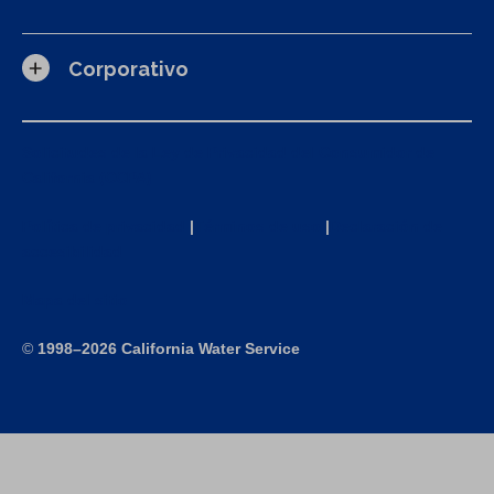
Corporativo
Solicitudes de la Ley de Privacidad del Consumidor de
California (CCPA)
Política de privacidad
|
Términos de uso
|
Declaración de
accesibilidad
Mapa del sitio
©
1998–2026 California Water Service