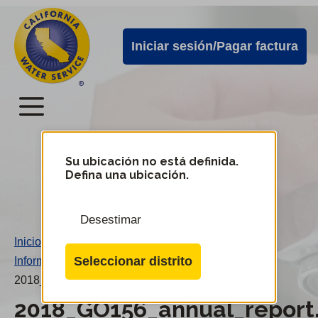
Alertas
Ir
directamente
de
Iniciar sesión/Pagar factura
al
Cal
contenido
Water
principal
Menú
Menú
del
Su ubicación no está definida.
Cambiar
Defina una ubicación.
de
servicio
distrito
móvil
Desestimar
de
Inicio
/
Cal
Seleccionar distrito
Informe anual 2018 GO156
/
Water
2018_GO156_annual_report.pdf
2018_GO156_annual_report