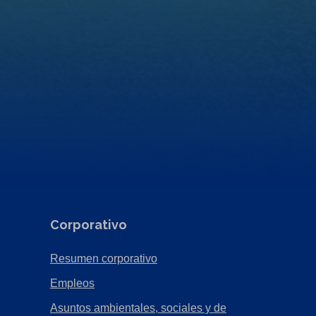
Corporativo
(Opens
Resumen corporativo
in
(Opens
Empleos
a
in
Asuntos ambientales, sociales y de
new