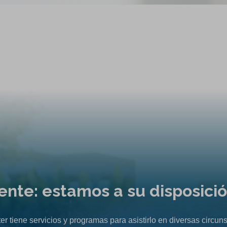
liente: estamos a su disposici
er tiene servicios y programas para asistirlo en diversas circuns