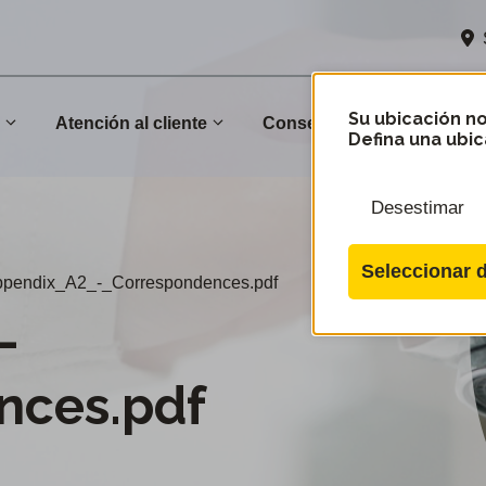
Su ubicación no
n
Atención al cliente
Conservación
Comu
Defina una ubic
Desestimar
Seleccionar d
pendix_A2_-_Correspondences.pdf
-
nces.pdf