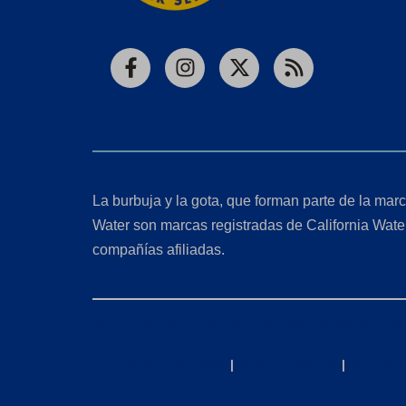
Facebook
Instagram
X
RSS
La burbuja y la gota, que forman parte de la marc
Water son marcas registradas de California Wate
compañías afiliadas.
Solicitudes de la Ley de Privacidad del Consumido
Política de privacidad
|
Términos de uso
|
Declaraci