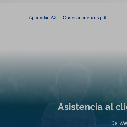
Appendix_A2_-_Correspondences.pdf
Asistencia al c
Cal Wat