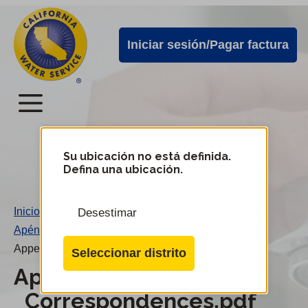
Alertas
Ir
directamente
de
Iniciar sesión/Pagar factura
al
Cal
contenido
Water
principal
Menú
Menú
del
Su ubicación no está definida.
Cambiar
Defina una ubicación.
de
servicio
distrito
móvil
Inicio
/
Desestimar
de
Apéndice A2 - Correspondencias
/
Cal
Appendix_A2_-_Correspondences.pdf
Seleccionar distrito
Water
Appendix_A2_-
_Correspondences.pdf