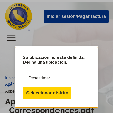
Alertas
Ir
directamente
de
Iniciar sesión/Pagar factura
al
Cal
contenido
Water
principal
Menú
Menú
del
Su ubicación no está definida.
Cambiar
Defina una ubicación.
de
servicio
distrito
móvil
Inicio
/
Desestimar
de
Apéndice A2 - Correspondencias
/
Cal
Appendix_A2_-_Correspondences.pdf
Seleccionar distrito
Water
Appendix_A2_-
_Correspondences.pdf