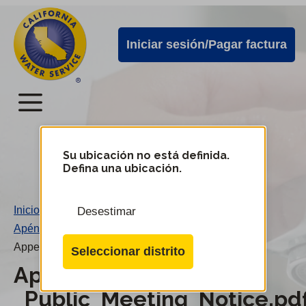
Alertas
Ir
directamente
de
Iniciar sesión/Pagar factura
al
Cal
contenido
Water
principal
Menú
Menú
del
Su ubicación no está definida.
Cambiar
Defina una ubicación.
de
servicio
distrito
móvil
Inicio
/
Desestimar
de
Apéndice A3 - Aviso de reunión pública
/
Cal
Appendix_A3_-_Public_Meeting_Notice.pdf
Seleccionar distrito
Water
Appendix_A3_-
_Public_Meeting_Notice.pd