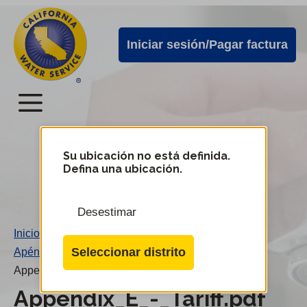
Alertas
Ir
directamente
de
Iniciar sesión/Pagar factura
al
Cal
contenido
Water
principal
Menú
Menú
del
Su ubicación no está definida.
Cambiar
Defina una ubicación.
de
servicio
distrito
móvil
Desestimar
de
Inicio
/
Cal
Seleccionar distrito
Apéndice E - Tarifas
/
Water
Appendix_E_-_Tariff.pdf
Appendix_E_-_Tariff.pdf