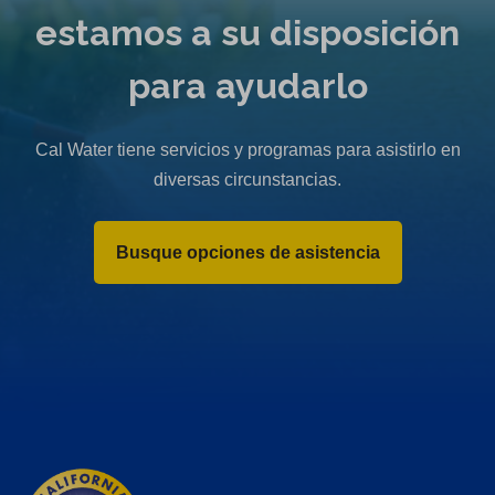
w
estamos a su disposición
t
a
para ayudarlo
b
)
Cal Water tiene servicios y programas para asistirlo en
diversas circunstancias.
Busque opciones de asistencia