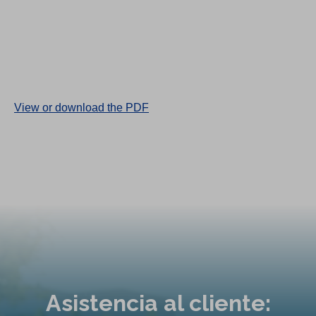
(
View or download the PDF
O
p
e
n
s
i
n
a
n
Asistencia al cliente:
e