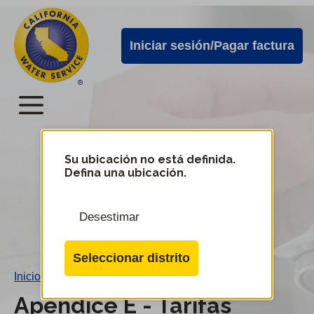
Alertas
Ir
directamente
de
Iniciar sesión/Pagar factura
al
Cal
contenido
Water
principal
Menú
Menú
del
Su ubicación no está definida.
Cambiar
Defina una ubicación.
de
servicio
distrito
móvil
Desestimar
de
Cal
Seleccionar distrito
Water
Inicio
/
Apéndice E - Tarifas
Apéndice E - Tarifas