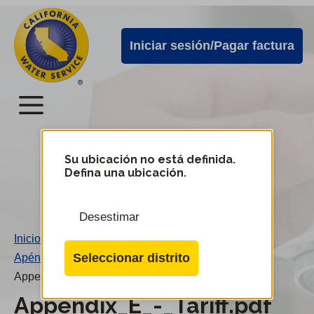
Alertas
Ir
directamente
de
Iniciar sesión/Pagar factura
al
Cal
contenido
Water
principal
Menú
Menú
del
Su ubicación no está definida.
Cambiar
Defina una ubicación.
de
servicio
distrito
móvil
Desestimar
de
Inicio
/
Cal
Seleccionar distrito
Apéndice E - Tarifas
/
Water
Appendix_E_-_Tariff.pdf
Appendix_E_-_Tariff.pdf