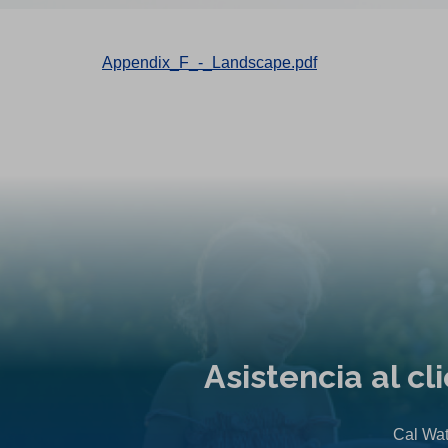
Appendix_F_-_Landscape.pdf
Asistencia al c
Cal Wat