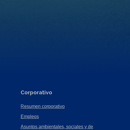
Corporativo
(Opens
Resumen corporativo
in
(Opens
Empleos
a
in
Asuntos ambientales, sociales y de
new