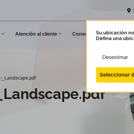
Su ubicación no
n
Atención al cliente
Conservación
Comu
Defina una ubic
Desestimar
Seleccionar d
-_Landscape.pdf
_Landscape.pdf