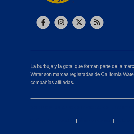
Facebook
Instagram
X
RSS
La burbuja y la gota, que forman parte de la marc
Water son marcas registradas de California Wate
compañías afiliadas.
Solicitudes de la Ley de Privacidad del Consumido
Política de privacidad
|
Términos de uso
|
Declaraci