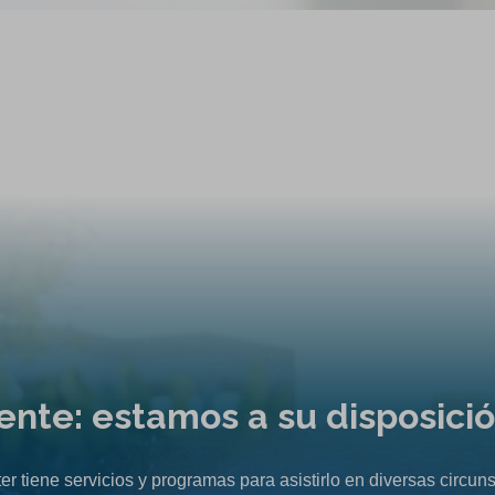
liente: estamos a su disposici
er tiene servicios y programas para asistirlo en diversas circuns