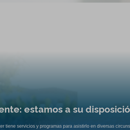
liente: estamos a su disposici
er tiene servicios y programas para asistirlo en diversas circuns