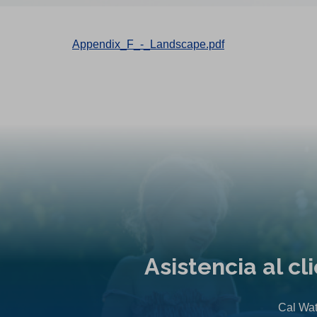
Appendix_F_-_Landscape.pdf
Asistencia al c
Cal Wat