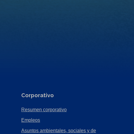
Corporativo
(Opens
Resumen corporativo
in
(Opens
Empleos
a
in
Asuntos ambientales, sociales y de
new