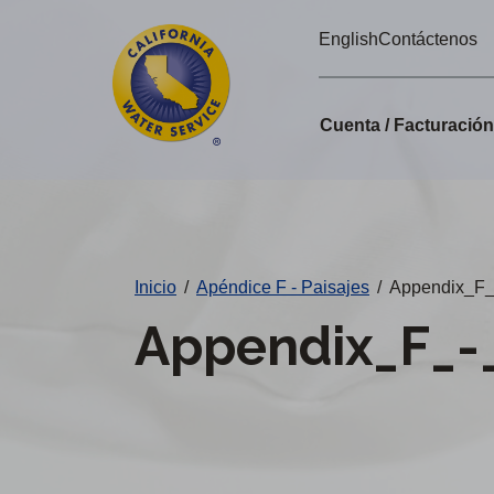
Alertas
Ir
English
Contáctenos
directamente
de
al
Cal
contenido
Cuenta / Facturació
principal
Water
Cambiar
de
distrito
Inicio
/
Apéndice F - Paisajes
/
Appendix_F_
Appendix_F_-