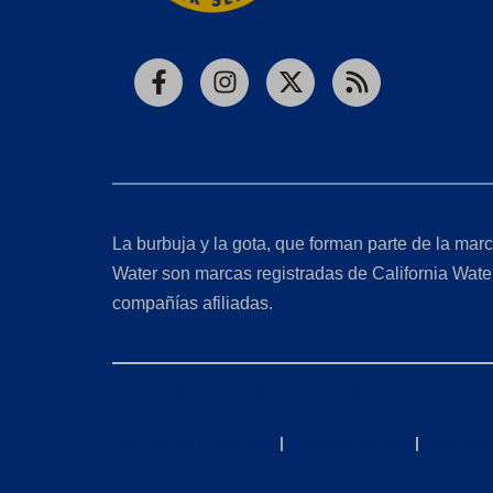
Facebook
Instagram
X
RSS
La burbuja y la gota, que forman parte de la marc
Water son marcas registradas de California Wate
compañías afiliadas.
Solicitudes de la Ley de Privacidad del Consumido
Política de privacidad
|
Términos de uso
|
Declaraci