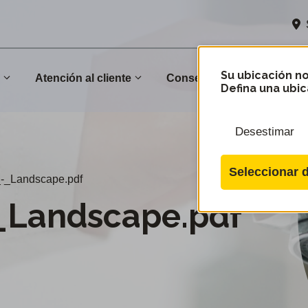
Su ubicación no
n
Atención al cliente
Conservación
Comu
Defina una ubic
Desestimar
Seleccionar d
-_Landscape.pdf
_Landscape.pdf