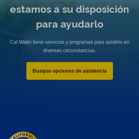
w
estamos a su disposición
t
a
para ayudarlo
b
)
Cal Water tiene servicios y programas para asistirlo en
diversas circunstancias.
Busque opciones de asistencia