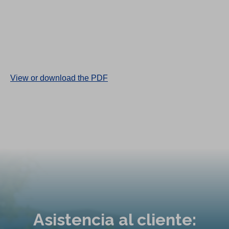
(
View or download the PDF
O
p
e
n
s
i
n
a
n
Asistencia al cliente:
e