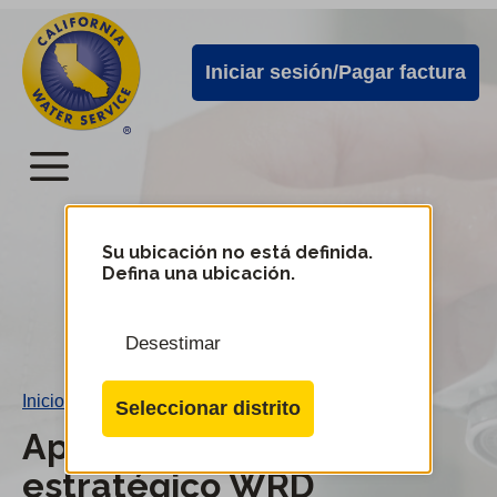
Alertas
Ir
directamente
de
Iniciar sesión/Pagar factura
al
Cal
contenido
Water
principal
Menú
Menú
del
Su ubicación no está definida.
Cambiar
Defina una ubicación.
de
servicio
distrito
móvil
Desestimar
de
Cal
Inicio
/
Apéndice I - Plan estratégico WRD
Seleccionar distrito
Water
Apéndice I - Plan
estratégico WRD