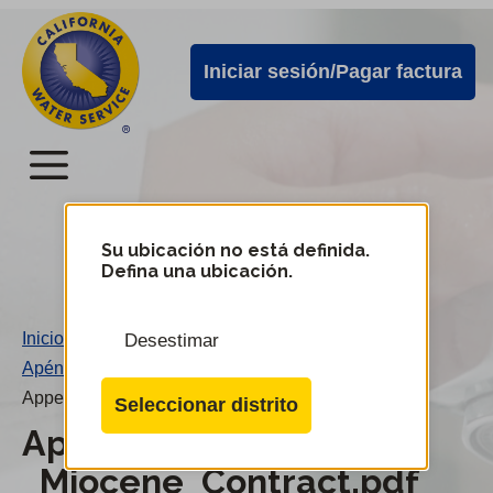
Alertas
Ir
directamente
de
Iniciar sesión/Pagar factura
al
Cal
contenido
Water
principal
Menú
Menú
del
Su ubicación no está definida.
Cambiar
Defina una ubicación.
de
servicio
distrito
móvil
Inicio
/
Desestimar
de
Apéndice J1 - Contrato Miocene
/
Cal
Appendix_J1_-_Miocene_Contract.pdf
Seleccionar distrito
Water
Appendix_J1_-
_Miocene_Contract.pdf