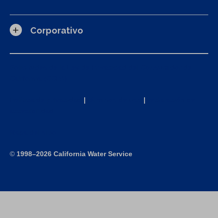
Corporativo
Solicitudes de la Ley de Privacidad del Consumidor de
California (CCPA)
Política de privacidad
|
Términos de uso
|
Declaración de
accesibilidad
Mapa del sitio
©
1998–2026 California Water Service