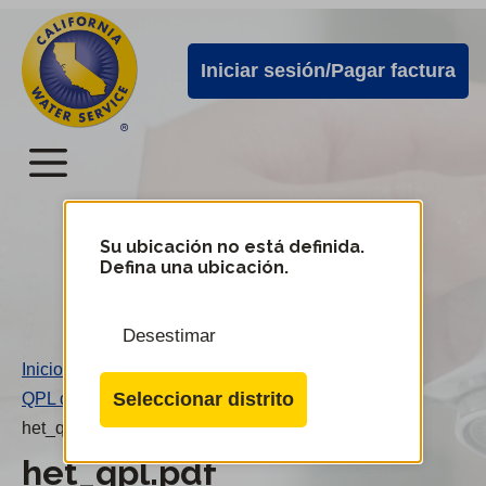
Alertas
Ir
directamente
de
Iniciar sesión/Pagar factura
al
Cal
contenido
Water
principal
Menú
Menú
del
Su ubicación no está definida.
Cambiar
Defina una ubicación.
de
servicio
distrito
móvil
Desestimar
de
Inicio
/
Cal
Seleccionar distrito
QPL de Het
/
Water
het_qpl.pdf
het_qpl.pdf