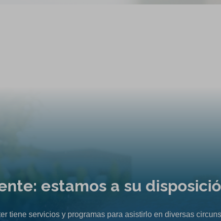
liente: estamos a su disposici
er tiene servicios y programas para asistirlo en diversas circuns