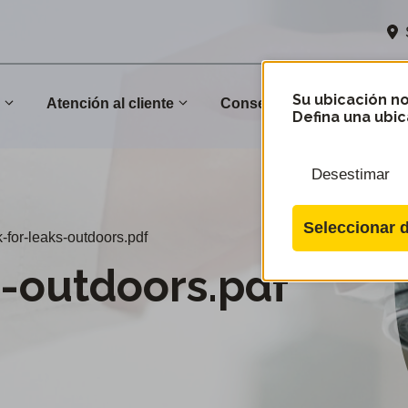
Su ubicación no
n
Atención al cliente
Conservación
Comu
Defina una ubic
Desestimar
Seleccionar d
k-for-leaks-outdoors.pdf
s-outdoors.pdf