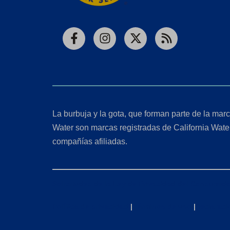
Facebook
Instagram
X
RSS
La burbuja y la gota, que forman parte de la marc
Water son marcas registradas de California Wate
compañías afiliadas.
Solicitudes de la Ley de Privacidad del Consumido
Política de privacidad
|
Términos de uso
|
Declaraci