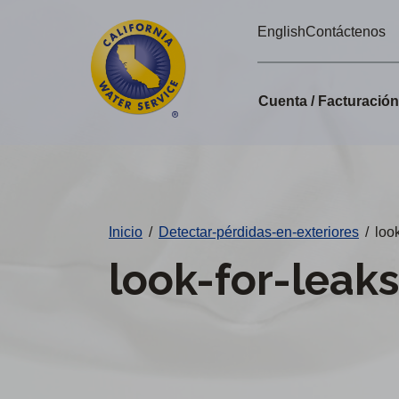
Alertas
Ir
English
Contáctenos
directamente
de
al
Cal
contenido
Cuenta / Facturació
principal
Water
Cambiar
de
distrito
Inicio
/
Detectar-pérdidas-en-exteriores
/
loo
look-for-leak