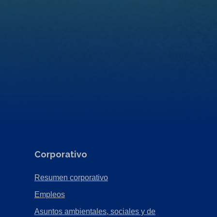
Corporativo
(Opens
Resumen corporativo
in
(Opens
Empleos
a
in
Asuntos ambientales, sociales y de
new