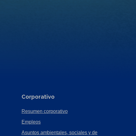
Corporativo
(Opens
Resumen corporativo
in
(Opens
Empleos
a
in
Asuntos ambientales, sociales y de
new