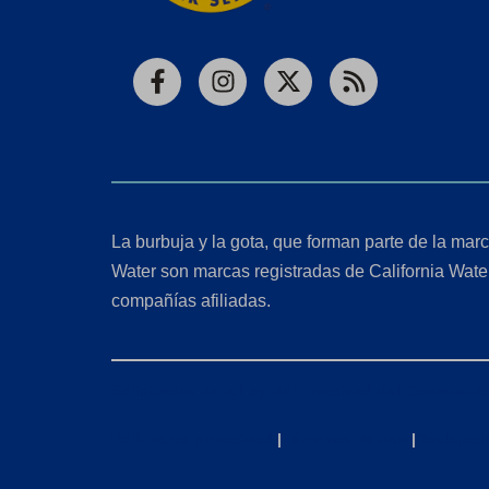
Facebook
Instagram
X
RSS
La burbuja y la gota, que forman parte de la marc
Water son marcas registradas de California Wate
compañías afiliadas.
Solicitudes de la Ley de Privacidad del Consumido
Política de privacidad
|
Términos de uso
|
Declaraci