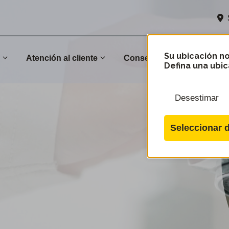
Su ubicación no
n
Atención al cliente
Conservación
Comu
Defina una ubic
Desestimar
Seleccionar d