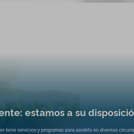
liente: estamos a su disposici
er tiene servicios y programas para asistirlo en diversas circuns