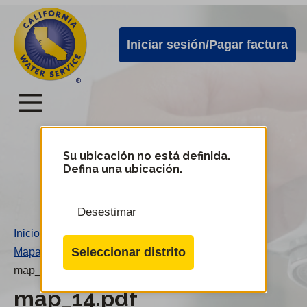
Alertas
Ir
directamente
de
Iniciar sesión/Pagar factura
al
Cal
contenido
Water
principal
Menú
Menú
del
Su ubicación no está definida.
Cambiar
Defina una ubicación.
de
servicio
distrito
móvil
Desestimar
de
Inicio
/
Cal
Seleccionar distrito
Mapa 14
/
Water
map_14.pdf
map_14.pdf