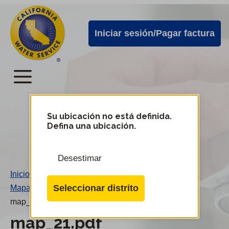
Alertas
Ir
directamente
de
Iniciar sesión/Pagar factura
al
Cal
contenido
Water
principal
Menú
Menú
del
Su ubicación no está definida.
Cambiar
Defina una ubicación.
de
servicio
distrito
móvil
Desestimar
de
Inicio
/
Cal
Seleccionar distrito
Mapa 21
/
Water
map_21.pdf
map_21.pdf