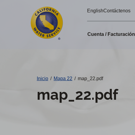
Alertas
Ir
English
Contáctenos
directamente
de
al
Cal
contenido
Cuenta / Facturació
principal
Water
Cambiar
de
distrito
Inicio
/
Mapa 22
/
map_22.pdf
map_22.pdf