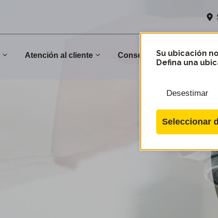
Su ubicación no
n
Atención al cliente
Conservación
Comu
Defina una ubic
Desestimar
Seleccionar d