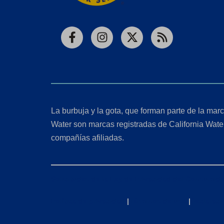
Facebook
Instagram
X
RSS
La burbuja y la gota, que forman parte de la marc
Water son marcas registradas de California Wate
compañías afiliadas.
Solicitudes de la Ley de Privacidad del Consumido
Política de privacidad
|
Términos de uso
|
Declaraci