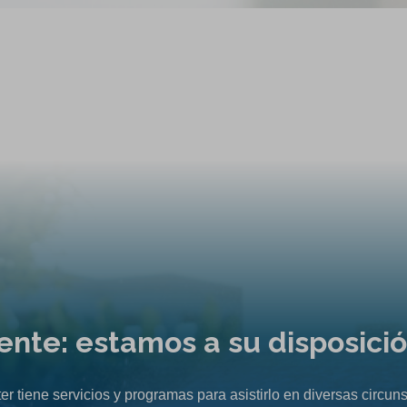
liente: estamos a su disposici
er tiene servicios y programas para asistirlo en diversas circuns