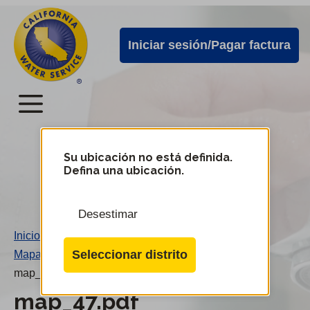
Alertas
Ir
directamente
de
Iniciar sesión/Pagar factura
al
Cal
contenido
Water
principal
Menú
Menú
del
Su ubicación no está definida.
Cambiar
Defina una ubicación.
de
servicio
distrito
móvil
Desestimar
de
Inicio
/
Cal
Seleccionar distrito
Mapa 47
/
Water
map_47.pdf
map_47.pdf