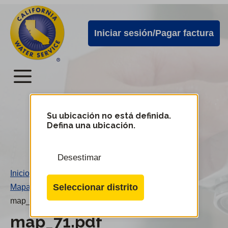
Alertas
Ir
directamente
de
Iniciar sesión/Pagar factura
al
Cal
contenido
Water
principal
Menú
Menú
del
Su ubicación no está definida.
Cambiar
Defina una ubicación.
de
servicio
distrito
móvil
Desestimar
de
Inicio
/
Cal
Seleccionar distrito
Mapa 71
/
Water
map_71.pdf
map_71.pdf