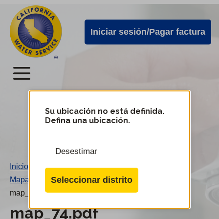
Alertas
Ir
directamente
de
Iniciar sesión/Pagar factura
al
Cal
contenido
Water
principal
Menú
Menú
del
Su ubicación no está definida.
Cambiar
Defina una ubicación.
de
servicio
distrito
móvil
Desestimar
de
Inicio
/
Cal
Seleccionar distrito
Mapa 74
/
Water
map_74.pdf
map_74.pdf