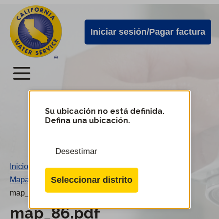
Alertas
Ir
directamente
de
Iniciar sesión/Pagar factura
al
Cal
contenido
Water
principal
Menú
Menú
del
Su ubicación no está definida.
Cambiar
Defina una ubicación.
de
servicio
distrito
móvil
Desestimar
de
Inicio
/
Cal
Seleccionar distrito
Mapa 86
/
Water
map_86.pdf
map_86.pdf