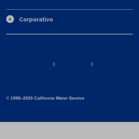
Corporativo
Solicitudes de la Ley de Privacidad del Consumidor de
California (CCPA)
Política de privacidad
|
Términos de uso
|
Declaración de
accesibilidad
Mapa del sitio
©
1998–2026 California Water Service