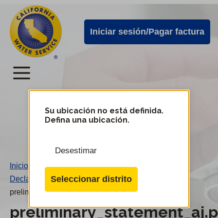
Alertas
Ir
directamente
de
Iniciar sesión/Pagar factura
al
Cal
contenido
Water
principal
Menú
Menú
del
Su ubicación no está definida.
Cambiar
Defina una ubicación.
de
servicio
distrito
móvil
Desestimar
de
Inicio
/
Cal
Seleccionar distrito
Declaración preliminar AJ
/
Water
preliminary_statement_aj.pdf
preliminary_statement_aj.